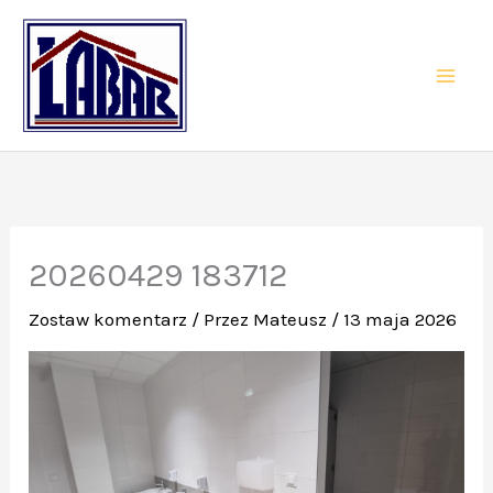
Przejdź
do
treści
20260429 183712
Zostaw komentarz
/ Przez
Mateusz
/
13 maja 2026