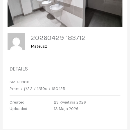
20260429 183712
Mateusz
DETAILS
SM-G998B
2mm
/
ƒ/2.2
/
1/50s
/
ISO 125
Created
29 Kwietnia 2026
Uploaded
13 Maja 2026