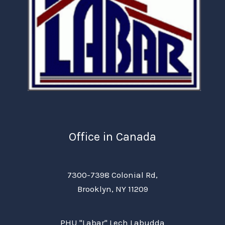
Office in Canada
7300-7398 Colonial Rd,
Brooklyn, NY 11209
PHU "Labar" Lech Labudda