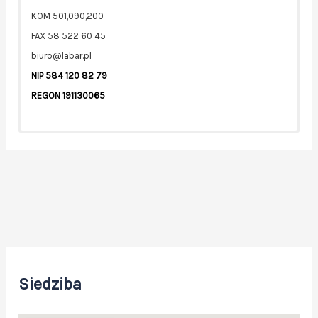
KOM 501,090,200
FAX 58 522 60 45
biuro@labar.pl
NIP 584 120 82 79
REGON 191130065
Imię i nazwisko (wymagane)
Adres email (wymagane)
Siedziba
Temat