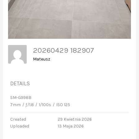
20260429 182907
Mateusz
DETAILS
SM-G998B
7mm
/
ƒ/1.8
/
1/100s
/
ISO 125
Created
29 Kwietnia 2026
Uploaded
13 Maja 2026