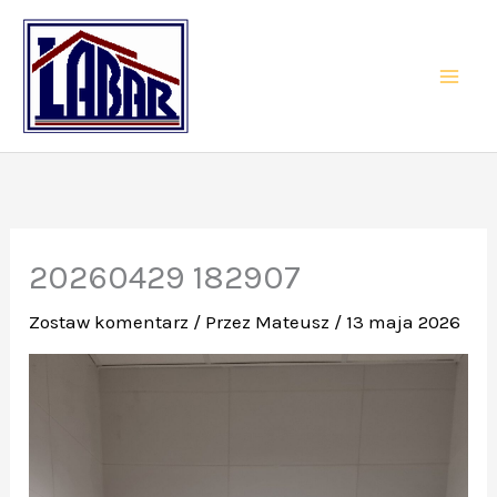
Przejdź
do
treści
20260429 182907
Zostaw komentarz
/ Przez
Mateusz
/
13 maja 2026