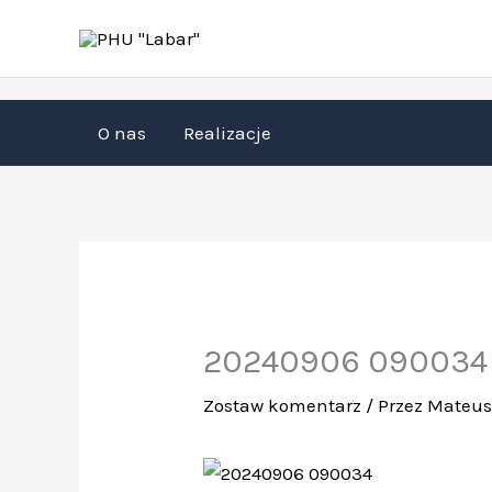
Przejdź
do
treści
O nas
Realizacje
20240906 090034
Zostaw komentarz
/ Przez
Mateu