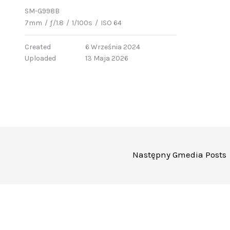
SM-G998B
7mm
/
ƒ/1.8
/
1/100s
/
ISO 64
Created
6 Września 2024
Uploaded
13 Maja 2026
Następny Gmedia Posts