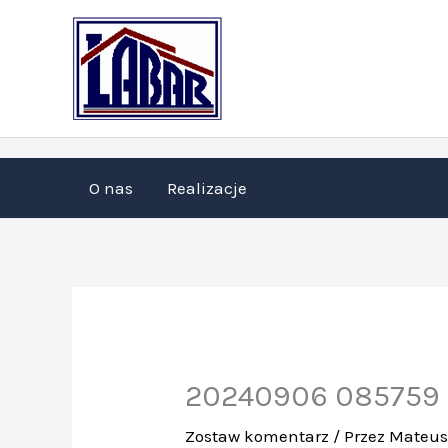
Przejdź
do
treści
O nas
Realizacje
20240906 085759
Zostaw komentarz
/ Przez
Mateu